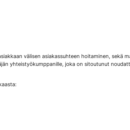
asiakkaan välisen asiakassuhteen hoitaminen, sekä mark
itäjän yhteistyökumppanille, joka on sitoutunut noudat
kkaasta: