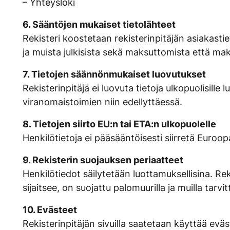
– Yhteysloki
6. Sääntöjen mukaiset tietolähteet
Rekisteri koostetaan rekisterinpitäjän asiakastie
ja muista julkisista sekä maksuttomista että maks
7. Tietojen säännönmukaiset luovutukset
Rekisterinpitäjä ei luovuta tietoja ulkopuolisil
viranomaistoimien niin edellyttäessä.
8. Tietojen siirto EU:n tai ETA:n ulkopuolelle
Henkilötietoja ei pääsääntöisesti siirretä Euroo
9. Rekisterin suojauksen periaatteet
Henkilötiedot säilytetään luottamuksellisina. Rek
sijaitsee, on suojattu palomuurilla ja muilla tarvitt
10. Evästeet
Rekisterinpitäjän sivuilla saatetaan käyttää ev