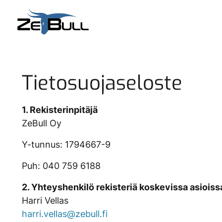
Skip to main content
Tietosuojaseloste
1. Rekisterinpitäjä
ZeBull Oy
Y-tunnus: 1794667-9
Puh: 040 759 6188
2. Yhteyshenkilö rekisteriä koskevissa asioiss
Harri Vellas
harri.vellas@zebull.fi