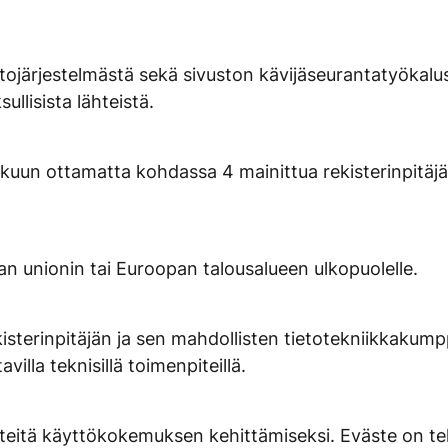
tojärjestelmästä sekä sivuston kävijäseurantatyökalusta
ullisista lähteistä.
le lukuun ottamatta kohdassa 4 mainittua rekisterinpit
pan unionin tai Euroopan talousalueen ulkopuolelle.
isterinpitäjän ja sen mahdollisten tietotekniikkakumppa
avilla teknisillä toimenpiteillä.
ästeitä käyttökokemuksen kehittämiseksi. Eväste on te